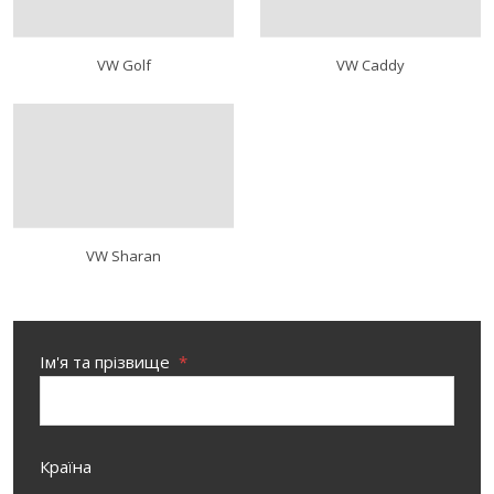
VW Golf
VW Caddy
VW Sharan
Ім'я та прізвище
*
Країна