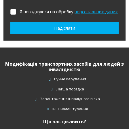
Я погоджуюся на обробку
персональних даних
.
Я
погоджуюся
на
Надіслати
обробку
персональних
Не вдалося
даних
.
завантажити
форму.
Модифікація транспортних засобів для людей з
інвалідністю
Ручне керування
Легша посадка
Завантаження інвалідного візка
Інші налаштування
Що вас цікавить?