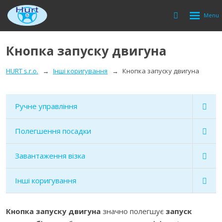
Rozbalen
Vyhledávání
menu
Кнопка запуску двигуна
HURT s.r.o.
Інші коригування
Кнопка запуску двигуна
Ручне управління
Полегшення посадки
Завантаження візка
Інші коригування
Кнопка запуску двигуна
значно полегшує
запуск