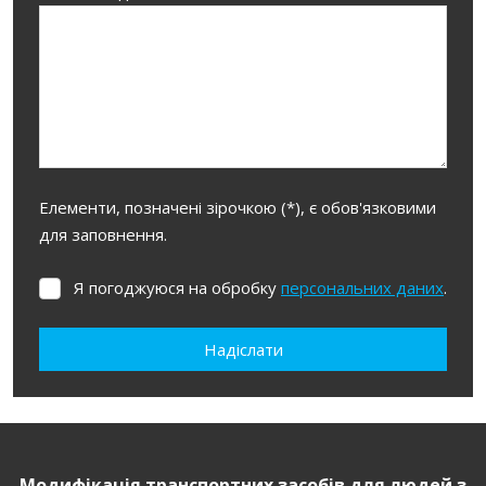
Елементи, позначені зірочкою (*), є обов'язковими
для заповнення.
Я погоджуюся на обробку
персональних даних
.
Я
погоджуюся
на
Надіслати
обробку
персональних
Не вдалося
даних
.
завантажити
форму.
Модифікація транспортних засобів для людей з