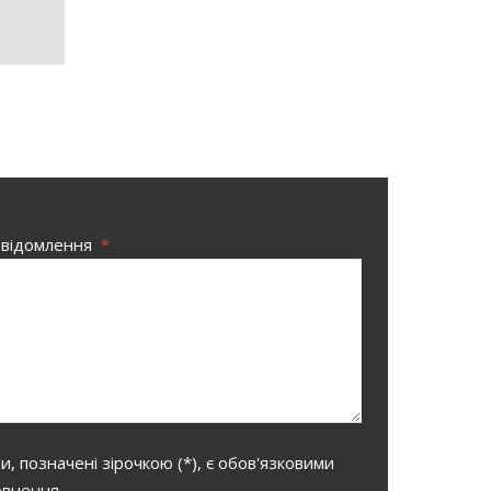
овідомлення
*
, позначені зірочкою (*), є обов'язковими
овнення.