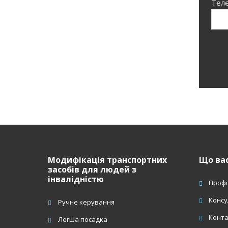
Тел
Н
з
ф
Модифікація транспортних
Що вас
засобів для людей з
інвалідністю
Профі
Консу
Ручне керування
Конт
Легша посадка