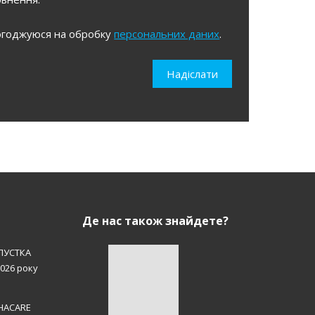
огоджуюся на обробку
персональних даних
.
уюся
Надіслати
льних
Де нас також знайдете?
ПУСТКА
2026 року
EHACARE