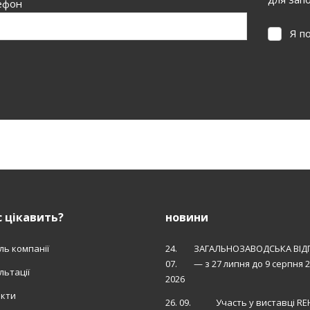
ефон
Я п
Я
погодж
на
обробку
персона
е вдалося
даних
.
авантажити
орму.
 цікавить?
новини
ль компанії
24.
ЗАГАЛЬНОЗАВОДСЬКА ВІД
07.
— з 27 липня до 9 серпня 
льтації
2026
акти
26. 09.
Участь у виставці R