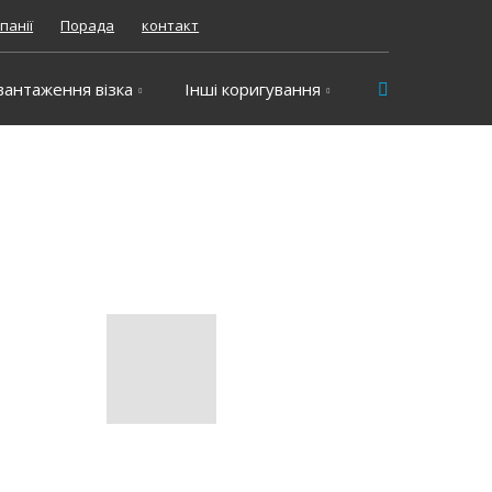
панії
Порада
контакт
Vyhledávání
вантаження візка
Інші коригування