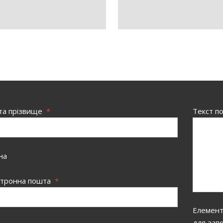
 та прізвище
*
Текст п
на
ктронна пошта
*
Елементи
для зап