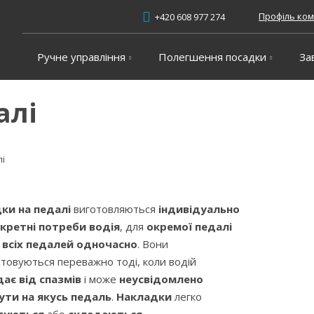
Профіль ком
+420 608 977 274
Ручне управління
Полегшення посадки
За
алі
і
ки на педалі
виготовляються
індивідуально
нкретні потреби водія
, для
окремої педалі
я
всіх педалей одночасно
. Вони
товуються переважно тоді, коли водій
ає від спазмів
і може
неусвідомлено
ути на якусь педаль
.
Накладки
легко
туються
або
складаються
.