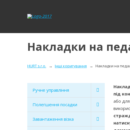
Накладки на пед
HURT s.r.o.
Інші коригування
Накладки на педал
Наклад
Ручне управління
під ко
або дл
Полегшення посадки
викорис
стражд
Завантаження візка
натисн
демон