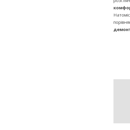
розглян
комфор
Натомі
порівня
демонт