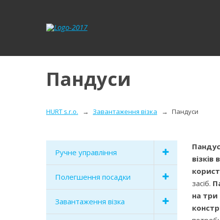
Пандуси
HURT s.r.o.
Завантаження візка
Пандуси
Панду
Ручне управління
візків 
корист
Полегшення посадки
засіб.
П
на три
Завантаження візка
констр
потреб