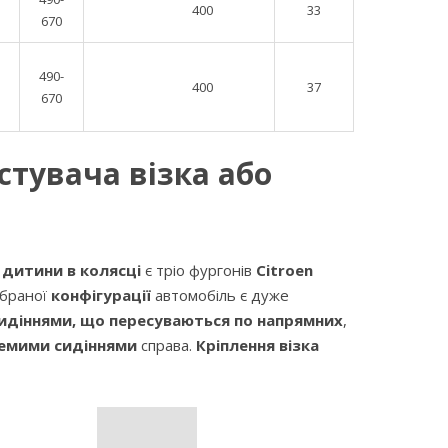
400
33
670
490-
400
37
670
тувача візка або
о
дитини в колясці
є тріо фургонів
Citroen
ібраної
конфігурації
автомобіль є дуже
идіннями, що пересуваються по напрямних
,
емими сидіннями
справа.
Кріплення візка