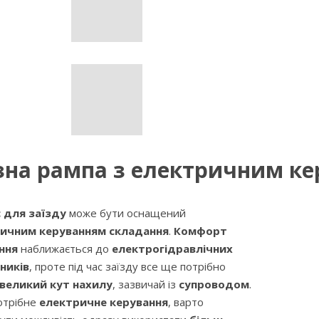
зна рампа з електричним к
 для заїзду
може бути оснащений
ичним керуванням складання
.
Комфорт
ння
наближається до
електрогідравлічних
ників
, проте під час заїзду все ще потрібно
великий кут нахилу
, зазвичай із
супроводом
.
отрібне
електричне керування
, варто