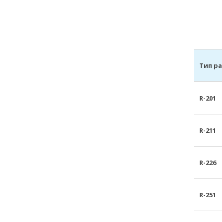
Тип р
R-201
R-211
R-226
R-251