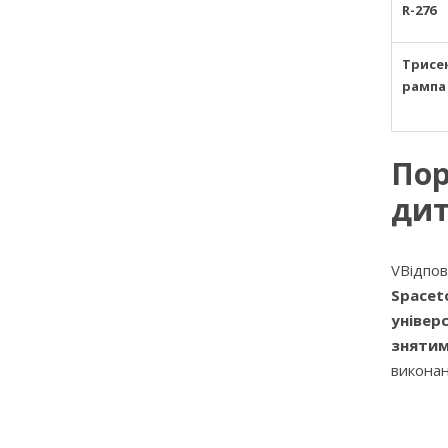
R-276
Трисе
рампа
Пор
дит
VВідпов
Spaceto
універ
знятим
викона