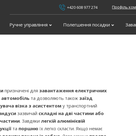
Профіль ком
+420 608 977 274
Ручне управління
Полегшення посадки
Зава
си
призначені для
завантаження електричних
в автомобіль
та дозволяють також
заїзд
увача візка з асистентом
у транспортний
андуси
зазвичай
складні на дві частини або
 частини
. Завдяки
легкій алюмінієвій
укції
та
поршню
їх легко скласти. Якщо немає
и
возити пандус із собою
, його можна
просто