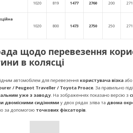
1020
819
1477
2760
200
271
кційна
1020
800
1473
2750
250
271
ада щодо перевезення корис
ини в колясці
ідним автомобілем для перевезення
користувача візка
аб
urer / Peugeot Traveller / Toyota Proace
. За правильно під
сальним уже з заводу
. На зображеннях показано версію з
с
и двомісними сидіннями
у двох рядах зліва та
двома окр
но за допомогою
точкових фіксаторів
.