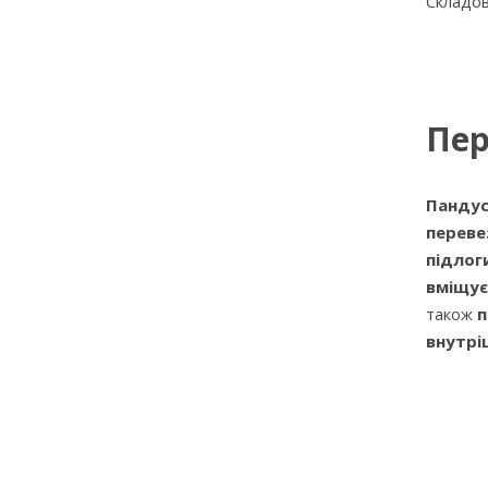
Складов
Пер
Панду
переве
підлог
вміщує
також
п
внутрі