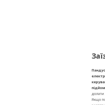
Заї
Пандус
електр
керува
підйом
долати
Якщо п