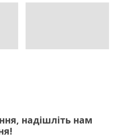
ання, надішліть нам
ня!