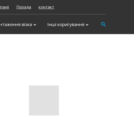
панії
Порада
контакт
Vyhledávání
нтаження візка
Інші коригування