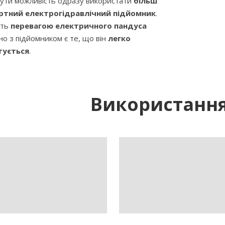
ути можливість одразу використати
більш
тний електрогідравлічний підйомник
.
сть
перевагою електричного пандуса
но з підйомником є те, що він
легко
ується
.
Використанн