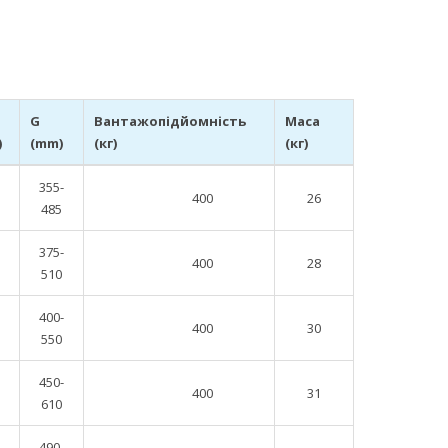
G
Вантажопідйомність
Маса
)
(mm)
(кг)
(кг)
355-
400
26
485
375-
400
28
510
400-
400
30
550
450-
400
31
610
490-