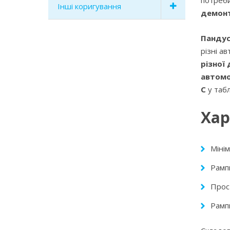
Інші коригування
демонт
Панду
різні а
різної
автомо
C
у табл
Хар
Міні
Рамп
Прос
Рампи