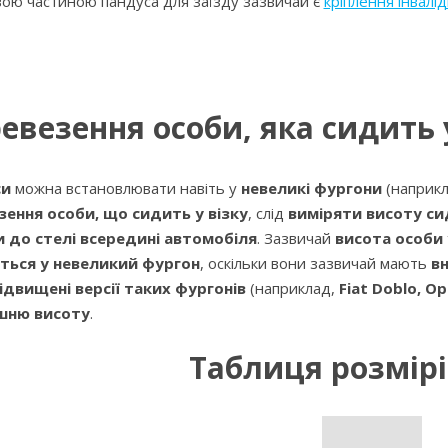
ою частиною пандуса для заїзду зазвичай є
кріплення інвалід
евезення особи, яка сидить 
си
можна встановлювати навіть у
невеликі фургони
(наприк
зення особи, що сидить у візку
, слід
виміряти висоту сид
и до стелі всередині автомобіля
. Зазвичай
висота особи 
ться у невеликий фургон
, оскільки вони зазвичай мають
в
ідвищені версії таких фургонів
(наприклад,
Fiat Doblo, O
шню висоту
.
Таблиця розмір