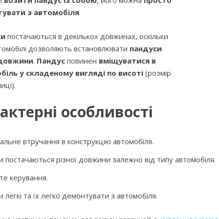
увати з автомобіля
.
си
постачаються в декількох довжинах, оскільки
втомобілі дозволяють встановлювати
пандуси
 довжини
.
Пандус
повинен
вміщуватися в
біль у складеному вигляді по висоті
(розмір
иці).
актерні особливості
мальне втручання в конструкцію автомобіля.
и постачаються різної довжини залежно від типу автомобіля.
те керування.
 легкі та їх легко демонтувати з автомобіля.