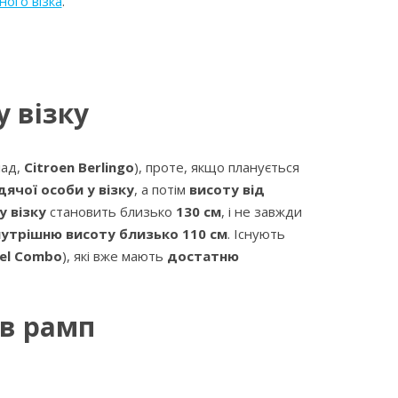
ного візка
.
у візку
лад,
Citroen Berlingo
), проте, якщо планується
ячої особи у візку
, а потім
висоту від
у візку
становить близько
130 см
, і не завжди
нутрішню висоту близько 110 см
. Існують
pel Combo
), які вже мають
достатню
ів рамп