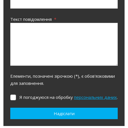
Текст повідомлення
*
Елементи, позначені зірочкою (*), є обов'язковими
для заповнення.
Я погоджуюся на обробку
персональних даних
.
Я
погоджуюся
на
Надіслати
обробку
персональних
Не вдалося
даних
.