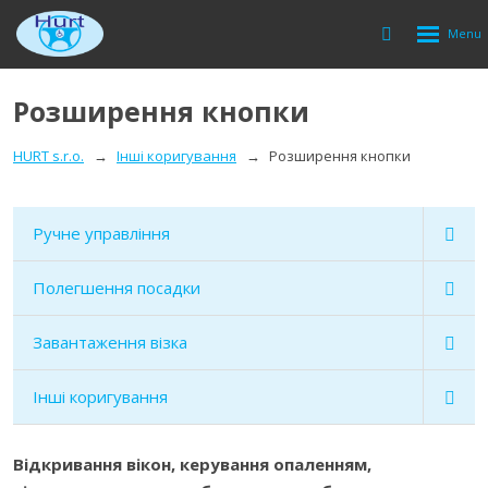
Rozbalen
Vyhledávání
menu
Розширення кнопки
HURT s.r.o.
Інші коригування
Розширення кнопки
Ручне управління
Полегшення посадки
Завантаження візка
Інші коригування
Відкривання вікон, керування опаленням,