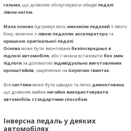
гальма
, що дозволяє обслуговувати обидві
педалі
лівою ногою
.
Мала основа
підтримує весь
механізм педалей
з лівого
боку, включно з
лівою педаллю акселератора
та
кришкою оригінальної педалі
.
Основа
може бути змонтована
безпосередньо в
підлозі автомобіля
, або її можна встановити
без змін
підлоги
за допомогою
індивідуально виготовлених
кронштейнів
, закріплених на
існуючих гвинтах
.
Вся
система
може бути швидко та легко
демонтована
,
що дозволяє майже
негайно використовувати
автомобіль стандартним способом
.
Інверсна педаль у деяких
автомобілях