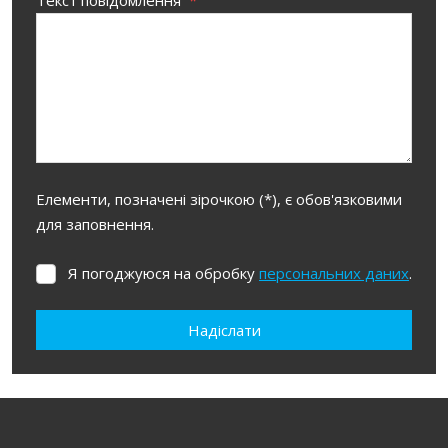
Текст повідомлення
*
Елементи, позначені зірочкою (*), є обов'язковими
для заповнення.
Я погоджуюся на обробку
персональних даних
.
Я
погоджуюся
на
Надіслати
обробку
персональних
Не вдалося
даних
.
завантажити
форму.