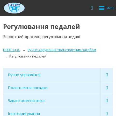
Rozbalen
Vyhledávání
menu
Регулювання педалей
Зворотний дросель, регулювання педалі
HURT s.r.o.
Ручне керування транспортним засобом
Регулювання педалей
Ручне управління
Полегшення посадки
Завантаження візка
Інші коригування