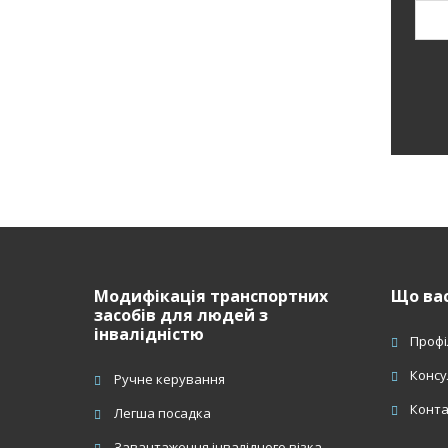
Н
з
ф
Модифікація транспортних
Що вас
засобів для людей з
інвалідністю
Профі
Консу
Ручне керування
Конт
Легша посадка
Завантаження інвалідного візка