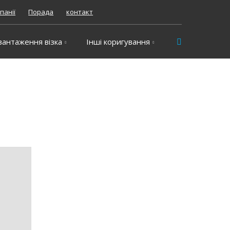
панії
Порада
контакт
Vyhledávání
вантаження візка
Інші коригування