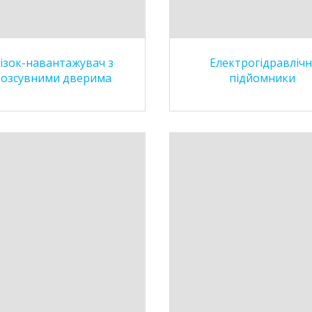
ізок-навантажувач з
Електрогідравлічн
розсувними дверима
підйомники