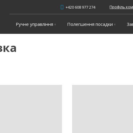
Профіль ком
+420 608 977 274
Ручне управління
Полегшення посадки
За
зка