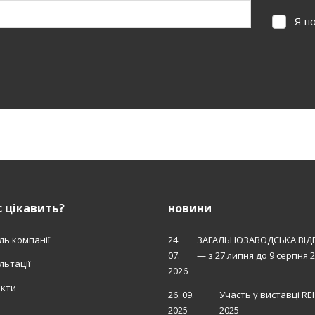
Я п
Я
погодж
на
обробку
персона
е вдалося
даних
.
авантажити
орму.
 цікавить?
новини
ль компанії
24.
ЗАГАЛЬНОЗАВОДСЬКА ВІД
07.
— з 27 липня до 9 серпня 
льтації
2026
акти
26. 09.
Участь у виставці R
2025
2025