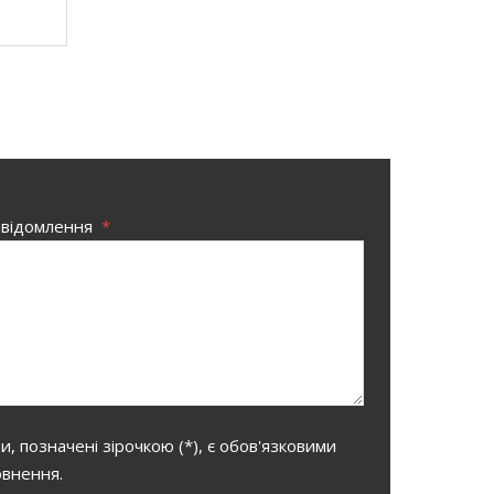
овідомлення
*
, позначені зірочкою (*), є обов'язковими
овнення.