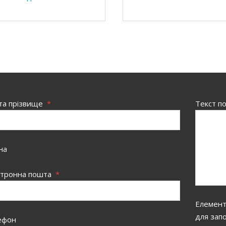
 та прізвище
*
Текст п
на
ктронна пошта
*
Елементи
для зап
ефон