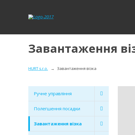
Завантаження ві
HURT s.r.o.
Завантаження візка
Ручне управління
Полегшення посадки
Завантаження візка