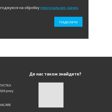
огоджуюся на обробку
персональних даних
.
уюся
Надіслати
льних
Де нас також знайдете?
ПУСТКА
2026 року
EHACARE