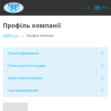
Rozbalen
Vyhledávání
menu
Профіль компанії
HURT s.r.o.
Профіль компанії
Ручне управління
Полегшення посадки
Завантаження візка
Інші коригування