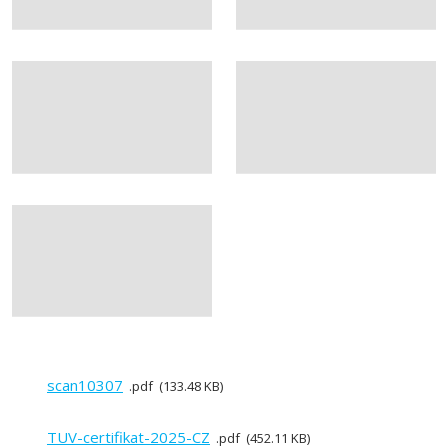
scan10307
pdf
133.48 KB
TUV-certifikat-2025-CZ
pdf
452.11 KB