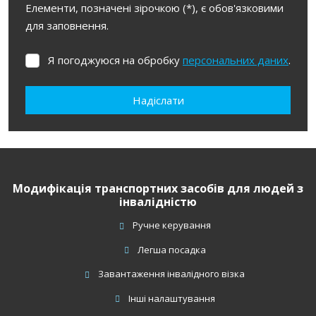
Елементи, позначені зірочкою (*), є обов'язковими
для заповнення.
Я погоджуюся на обробку
персональних даних
.
Я
погоджуюся
на
Надіслати
обробку
персональних
Не вдалося
даних
.
завантажити
форму.
Модифікація транспортних засобів для людей з
інвалідністю
Ручне керування
Легша посадка
Завантаження інвалідного візка
Інші налаштування