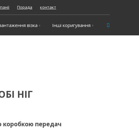
панії
Порада
контакт
Vyhledávání
вантаження візка
Інші коригування
ОБІ НІГ
ю коробкою передач