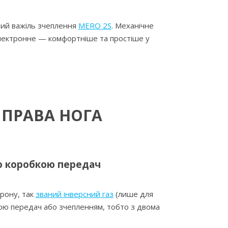
ний важіль зчеплення
MERO 2S
. Механічне
електронне — комфортніше та простіше у
 ПРАВА НОГА
ю коробкою передач
орону, так
званий інверсний газ
(лише для
ою передач або зчепленням, тобто з двома