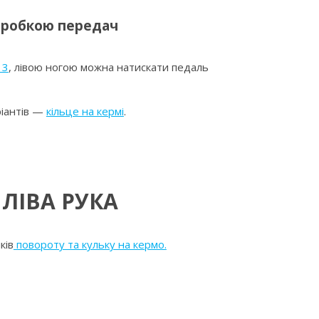
оробкою передач
 3
, лівою ногою можна натискати педаль
ріантів —
кільце на кермі
.
 ЛІВА РУКА
ків
повороту та кульку на кермо.