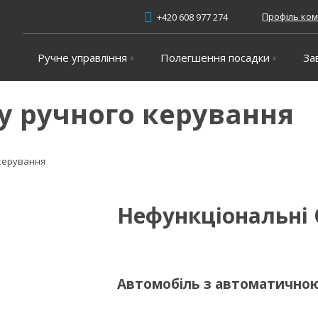
Профіль ком
+420 608 977 274
Ручне управління
Полегшення посадки
За
у ручного керування
 керування
Нефункціональні 
Автомобіль з автоматично