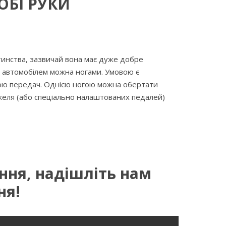
ОБІ РУКИ
инства, зазвичай вона має дуже добре
и автомобілем можна ногами. Умовою є
ою передач. Однією ногою можна обертати
еля (або спеціально налаштованих педалей)
ання, надішліть нам
ня!