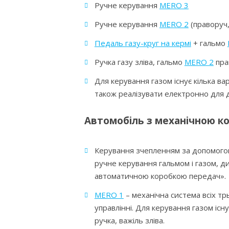
Ручне керування
MERO 3
Ручне керування
MERO 2
(праворуч,
Педаль газу-круг на кермі
+ гальмо
Ручка газу зліва, гальмо
MERO 2
пра
Для керування газом існує кілька ва
також реалізувати електронно для 
Автомобіль з механічною к
Керування зчепленням за допомог
ручне керування гальмом і газом, ди
автоматичною коробкою передач».
MERO 1
– механічна система всіх т
управлінні. Для керування газом існу
ручка, важіль зліва.