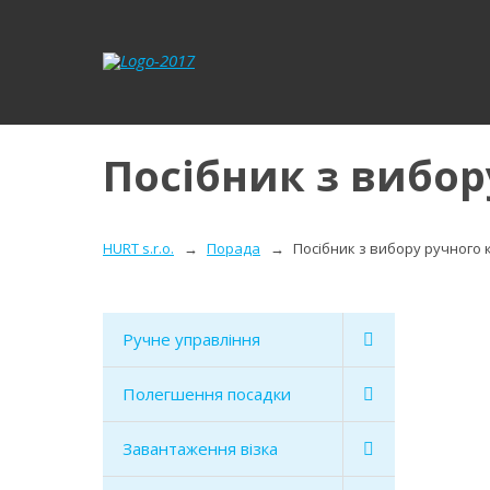
Посібник з вибор
HURT s.r.o.
Порада
Посібник з вибору ручного
Ручне управління
Полегшення посадки
Завантаження візка