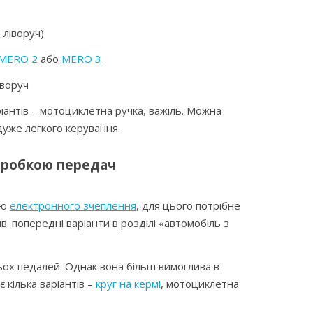
 ліворуч)
MERO 2
або
MERO 3
воруч
ріантів – мотоциклетна ручка, важіль. Можна
дуже легкого керування.
оробкою передач
ою
електронного зчеплення
, для цього потрібне
в. попередні варіанти в розділі «автомобіль з
рьох педалей. Однак вона більш вимоглива в
є кілька варіантів –
круг на кермі
, мотоциклетна