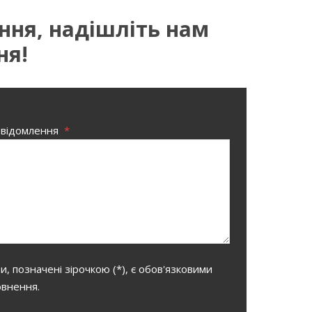
ання, надішліть нам
ня!
овідомлення
*
, позначені зірочкою (*), є обов'язковими
овнення.