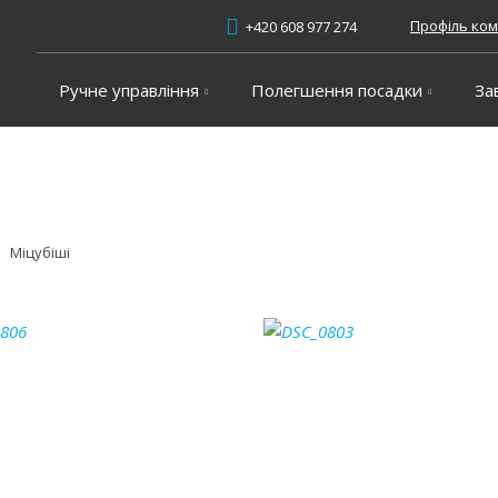
Профіль ком
+420 608 977 274
Ручне управління
Полегшення посадки
За
Міцубіші