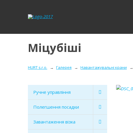
Міцубіші
HURT s.r.o.
Галерея
Навантажувальні крани
Ручне управління
Полегшення посадки
Завантаження візка