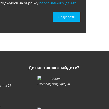
огоджуюся на обробку
персональних даних
.
уюся
Надіслати
льних
Де нас також знайдете?
 — з 27
5