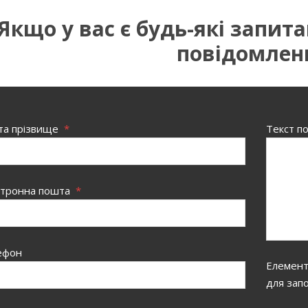
Якщо у вас є будь-які запит
повідомлен
 та прізвище
*
Текст п
ктронна пошта
*
ефон
Елементи
для зап