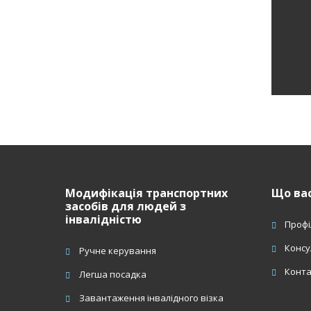
Н
з
ф
Модифікація транспортних
Що вас
засобів для людей з
інвалідністю
Профі
Консу
Ручне керування
Конт
Легша посадка
Завантаження інвалідного візка