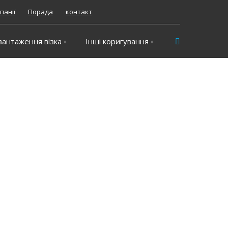
панії
Порада
контакт
Vyhledávání
вантаження візка
Інші коригування