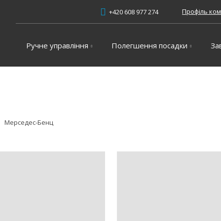
Профіль ком
+420 608 977 274
Ручне управління
Полегшення посадки
За
Мерседес-Бенц