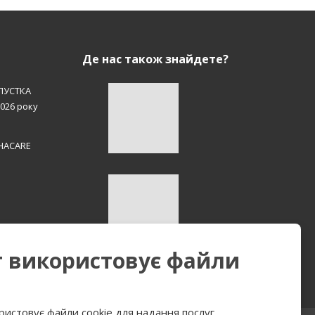
Де нас також знайдете?
ПУСТКА
2026 року
EHACARE
т використовує файли
ристовує файли cookie для надання послуг,