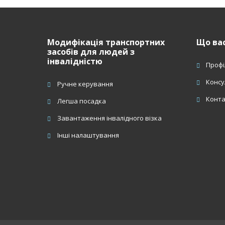
Модифікація транспортних
Що вас
засобів для людей з
інвалідністю
Профі
Консу
Ручне керування
Конт
Легша посадка
Завантаження інвалідного візка
Інші налаштування