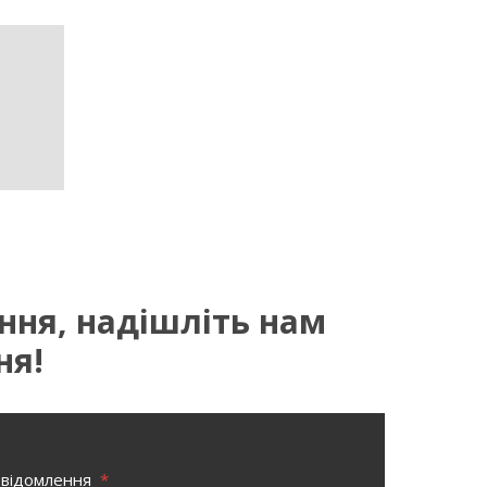
ання, надішліть нам
ня!
овідомлення
*