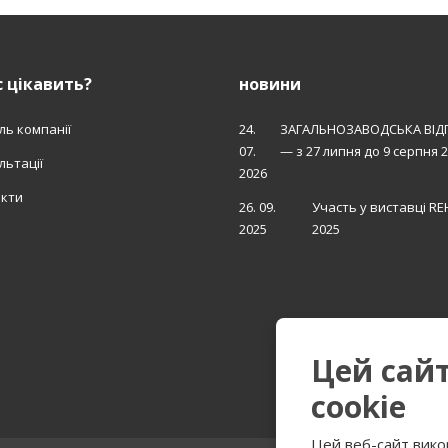
 цікавить?
новини
ль компанії
24.
ЗАГАЛЬНОЗАВОДСЬКА ВІД
07.
— з 27 липня до 9 серпня 
льтації
2026
акти
26. 09.
Участь у виставці R
2025
2025
Цей сай
cookie
Цей веб-сайт вико