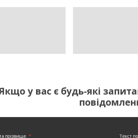
Якщо у вас є будь-які запит
повідомлен
 та прізвище
*
Текст п