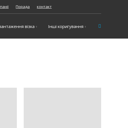
панії
Порада
контакт
Vyhledávání
вантаження візка
Інші коригування