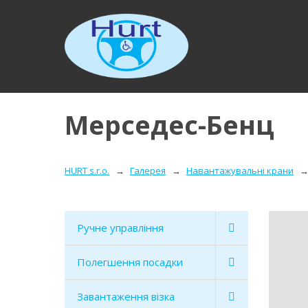
Мерседес-Бенц
HURT s.r.o.
Галерея
Навантажувальні крани
Ручне управління
Полегшення посадки
Завантаження візка