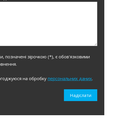
, позначені зірочкою (*), є обов'язковими
овнення.
огоджуюся на обробку
персональних даних
.
уюся
Надіслати
льних