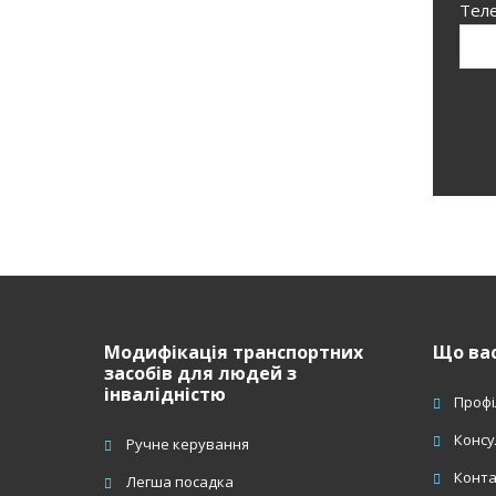
Тел
Н
з
ф
Модифікація транспортних
Що вас
засобів для людей з
інвалідністю
Профі
Консу
Ручне керування
Конт
Легша посадка