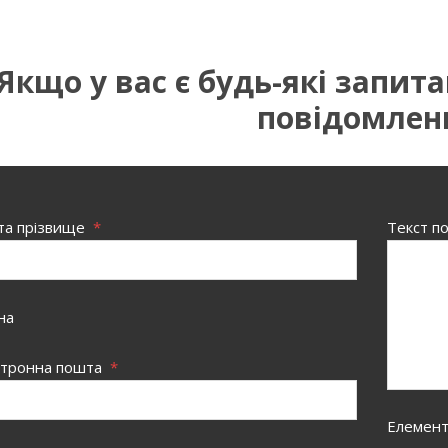
Якщо у вас є будь-які запит
повідомлен
 та прізвище
*
Текст п
на
ктронна пошта
*
Елементи