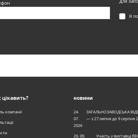
для зап
ефон
Я п
Я
погодж
на
обробку
персона
е вдалося
даних
.
авантажити
орму.
 цікавить?
новини
ль компанії
24.
ЗАГАЛЬНОЗАВОДСЬКА ВІД
07.
— з 27 липня до 9 серпня 
льтації
2026
акти
26. 09.
Участь у виставці R