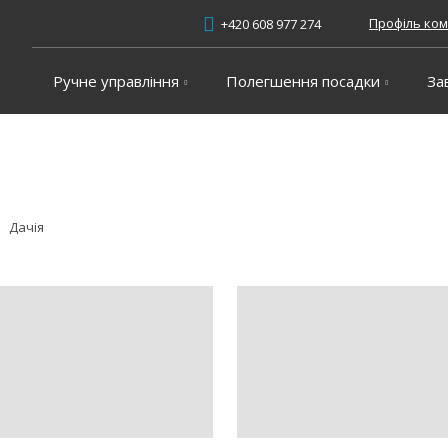
Профіль ком
+420 608 977 274
Ручне управління
Полегшення посадки
За
Дачія