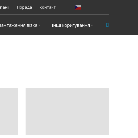
панії
Порада
контакт
Vyhledávání
вантаження візка
Інші коригування