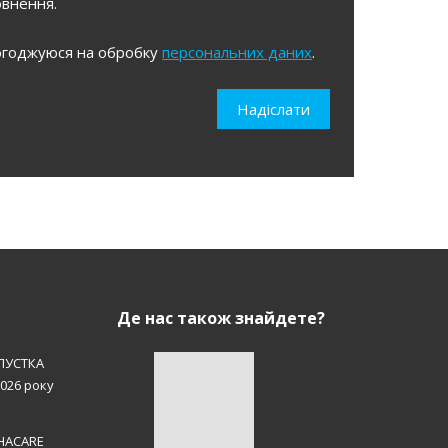
овнення.
огоджуюся на обробку
персональних даних
.
уюся
Надіслати
льних
Де нас також знайдете?
ПУСТКА
2026 року
EHACARE