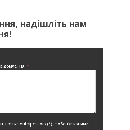
ання, надішліть нам
ня!
овідомлення
*
, позначені зірочкою (*), є обов'язковими