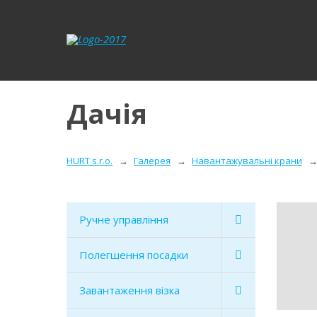
Дачія
HURT s.r.o.
Галерея
Навантажувальні крани
Ручне управління
Полегшення посадки
Завантаження візка